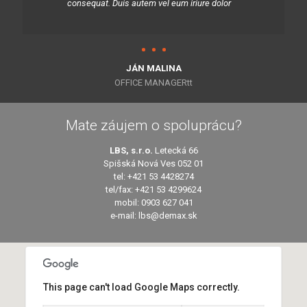
consequat. Duis autem vel eum iriure dolor
JÁN MALINA
OFFICE MANAGERtt
Mate záujem o spoluprácu?
LBS, s.r.o.
Letecká 66
Spišská Nová Ves 052 01
tel: +421 53 4428274
tel/fax: +421 53 4299624
mobil: 0903 627 041
e-mail: lbs@demax.sk
This page can't load Google Maps correctly.