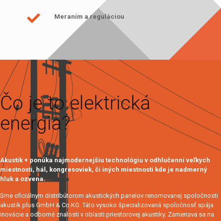
Meraním a reguláciou
Čo je to elektrická
energia?
Akustik + ponúka najmodernejšiu technológiu v odhlučenní veľkych
miestnosti, hál, kongresoviek, či iných miestnosti kde je nadmerný
hluk a ozvena.
Sme oficiálnym distribútorom akustických panelov renomovanej spoločnosti
akustik plus GmbH & Co.KG. Táto vysoko špecializovaná spoločnosť spája
inovácie a odborné znalosti v oblasti priestorovej akustiky. Zameriava sa na