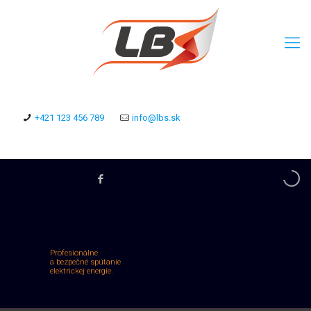
+421 123 456 789
info@lbs.sk
Profesionálne
a bezpečné spútanie
elektrickej energie.