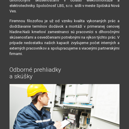
dlhoročnými skúsenosťami v oblasti elektromontáže a
elektrotechniky. Spoločnosť LBS, s.r.o. sídli v meste Spišská Nová
Ves.
Firemnou filozofiou je už od vzniku kvalita vykonaných prác a
dodržiavanie termínov dodávok a montáží v primeranej cenovej
hladine.Naši kmeňoví zamestnanci sú pracovníci s dlhoročnými
skúsenosťami a osvedčeniami potrebnými na výkon týchto prác. V
prípade nedostatku našich kapacít zvyšujeme počet interných a
externých pracovníkov a spolupracujeme s viacerými partnerskými
firmami.
Odborné prehliadky
a skúšky